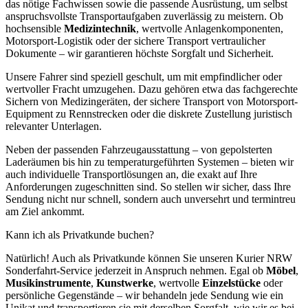
das nötige Fachwissen sowie die passende Ausrüstung, um selbst
anspruchsvollste Transportaufgaben zuverlässig zu meistern. Ob
hochsensible
Medizintechnik
, wertvolle Anlagenkomponenten,
Motorsport-Logistik oder der sichere Transport vertraulicher
Dokumente – wir garantieren höchste Sorgfalt und Sicherheit.
Unsere Fahrer sind speziell geschult, um mit empfindlicher oder
wertvoller Fracht umzugehen. Dazu gehören etwa das fachgerechte
Sichern von Medizingeräten, der sichere Transport von Motorsport-
Equipment zu Rennstrecken oder die diskrete Zustellung juristisch
relevanter Unterlagen.
Neben der passenden Fahrzeugausstattung – von gepolsterten
Laderäumen bis hin zu temperaturgeführten Systemen – bieten wir
auch individuelle Transportlösungen an, die exakt auf Ihre
Anforderungen zugeschnitten sind. So stellen wir sicher, dass Ihre
Sendung nicht nur schnell, sondern auch unversehrt und termintreu
am Ziel ankommt.
Kann ich als Privatkunde buchen?
Natürlich! Auch als Privatkunde können Sie unseren Kurier NRW
Sonderfahrt-Service jederzeit in Anspruch nehmen. Egal ob
Möbel
,
Musikinstrumente
,
Kunstwerke
, wertvolle
Einzelstücke
oder
persönliche Gegenstände – wir behandeln jede Sendung wie ein
Unikat und transportieren sie mit derselben Sorgfalt, wie wir es bei