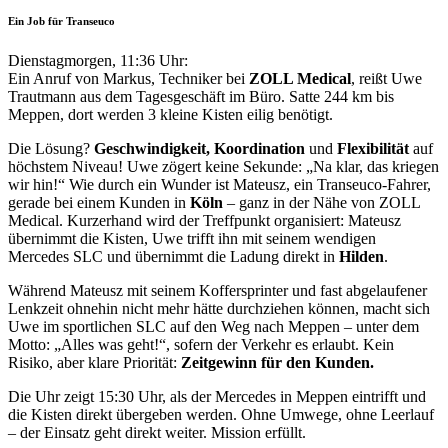
Ein Job für Transeuco
Dienstagmorgen, 11:36 Uhr:
Ein Anruf von Markus, Techniker bei
ZOLL Medical
, reißt Uwe
Trautmann aus dem Tagesgeschäft im Büro. Satte 244 km bis
Meppen, dort werden 3 kleine Kisten eilig benötigt.
Die Lösung?
Geschwindigkeit, Koordination
und
Flexibilität
auf
höchstem Niveau! Uwe zögert keine Sekunde: „Na klar, das kriegen
wir hin!“ Wie durch ein Wunder ist Mateusz, ein Transeuco-Fahrer,
gerade bei einem Kunden in
Köln
– ganz in der Nähe von ZOLL
Medical. Kurzerhand wird der Treffpunkt organisiert: Mateusz
übernimmt die Kisten, Uwe trifft ihn mit seinem wendigen
Mercedes SLC und übernimmt die Ladung direkt in
Hilden
.
Während Mateusz mit seinem Koffersprinter und fast abgelaufener
Lenkzeit ohnehin nicht mehr hätte durchziehen können, macht sich
Uwe im sportlichen SLC auf den Weg nach Meppen – unter dem
Motto: „Alles was geht!“, sofern der Verkehr es erlaubt. Kein
Risiko, aber klare Priorität:
Zeitgewinn für den Kunden.
Die Uhr zeigt 15:30 Uhr, als der Mercedes in Meppen eintrifft und
die Kisten direkt übergeben werden. Ohne Umwege, ohne Leerlauf
– der Einsatz geht direkt weiter. Mission erfüllt.