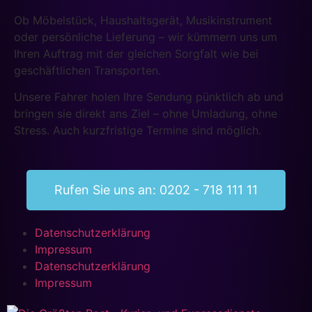
Ob Möbelstück, Haushaltsgerät, Musikinstrument
oder persönliche Lieferung – wir kümmern uns um
Ihren Auftrag mit der gleichen Sorgfalt wie bei
geschäftlichen Transporten.
Unsere Fahrer holen Ihre Sendung pünktlich ab und
bringen sie direkt ans Ziel – ohne Umladung, ohne
Stress. Auch kurzfristige Termine sind möglich.
Rufen Sie uns an: 0202 - 718 111 11
Datenschutzerklärung
Impressum
Datenschutzerklärung
Impressum