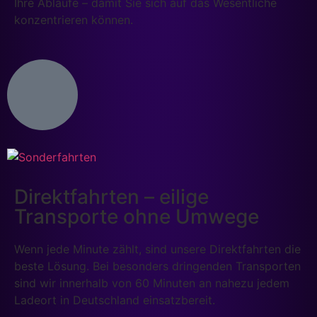
Ihre Abläufe – damit Sie sich auf das Wesentliche
konzentrieren können.
Direktfahrten – eilige
Transporte ohne Umwege
Wenn jede Minute zählt, sind unsere Direktfahrten die
beste Lösung. Bei besonders dringenden Transporten
sind wir innerhalb von 60 Minuten an nahezu jedem
Ladeort in Deutschland einsatzbereit.