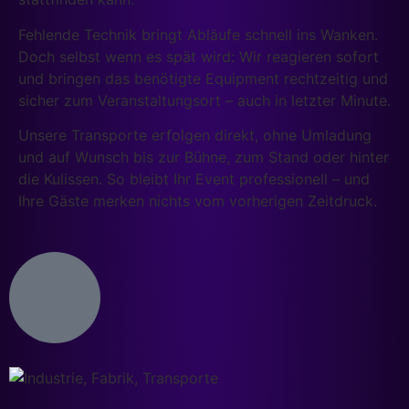
Fehlende Technik bringt Abläufe schnell ins Wanken.
Doch selbst wenn es spät wird: Wir reagieren sofort
und bringen das benötigte Equipment rechtzeitig und
sicher zum Veranstaltungsort – auch in letzter Minute.
Unsere Transporte erfolgen direkt, ohne Umladung
und auf Wunsch bis zur Bühne, zum Stand oder hinter
die Kulissen. So bleibt Ihr Event professionell – und
Ihre Gäste merken nichts vom vorherigen Zeitdruck.