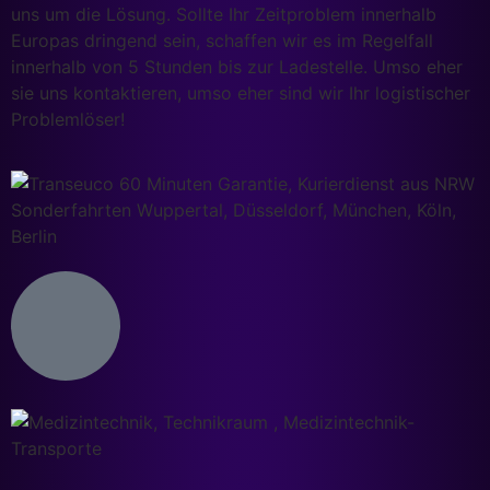
uns um die Lösung. Sollte Ihr Zeitproblem innerhalb
Europas dringend sein, schaffen wir es im Regelfall
innerhalb von 5 Stunden bis zur Ladestelle. Umso eher
sie uns kontaktieren, umso eher sind wir Ihr logistischer
Problemlöser!