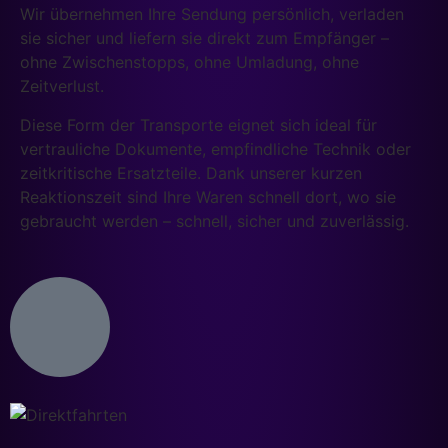
Wir übernehmen Ihre Sendung persönlich, verladen
sie sicher und liefern sie direkt zum Empfänger –
ohne Zwischenstopps, ohne Umladung, ohne
Zeitverlust.
Diese Form der Transporte eignet sich ideal für
vertrauliche Dokumente, empfindliche Technik oder
zeitkritische Ersatzteile. Dank unserer kurzen
Reaktionszeit sind Ihre Waren schnell dort, wo sie
gebraucht werden – schnell, sicher und zuverlässig.