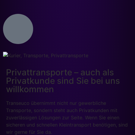
Privattransporte – auch als
Privatkunde sind Sie bei uns
willkommen
Transeuco übernimmt nicht nur gewerbliche
Transporte, sondern steht auch Privatkunden mit
zuverlässigen Lösungen zur Seite. Wenn Sie einen
sicheren und schnellen Kleintransport benötigen, sind
wir gerne für Sie da.