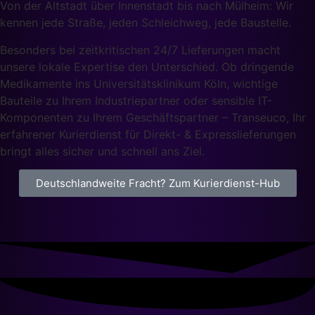
Von der Altstadt über Innenstadt bis nach Mülheim: Wir
kennen jede Straße, jeden Schleichweg, jede Baustelle.
Besonders bei zeitkritischen 24/7 Lieferungen macht
unsere lokale Expertise den Unterschied. Ob dringende
Medikamente ins Universitätsklinikum Köln, wichtige
Bauteile zu Ihrem Industriepartner oder sensible IT-
Komponenten zu Ihrem Geschäftspartner – Transeuco, Ihr
erfahrener Kurierdienst für Direkt- & Expresslieferungen
bringt alles sicher und schnell ans Ziel.
Deutschlandweite Fracht? Zum Kurierdienst-Hub